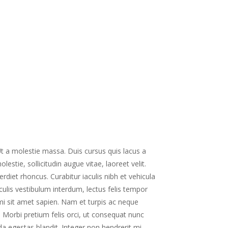
 Ut a molestie massa. Duis cursus quis lacus a
estie, sollicitudin augue vitae, laoreet velit.
diet rhoncus. Curabitur iaculis nibh et vehicula
aculis vestibulum interdum, lectus felis tempor
mi sit amet sapien. Nam et turpis ac neque
u. Morbi pretium felis orci, ut consequat nunc
a egestas blandit. Integer non hendrerit mi.