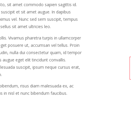
o, sit amet commodo sapien sagittis id.
s suscipit et sit amet augue. In dapibus
aximus vel. Nunc sed sem suscipit, tempus
ellus sit amet ultricies leo.
llis. Vivamus pharetra turpis in ullamcorper
eget posuere ut, accumsan vel tellus. Proin
udin, nulla dui consectetur quam, id tempor
augue eget elit tincidunt convallis.
lesuada suscipit, ipsum neque cursus erat,
o.
 bibendum, risus diam malesuada ex, ac
s in nisl et nunc bibendum faucibus.