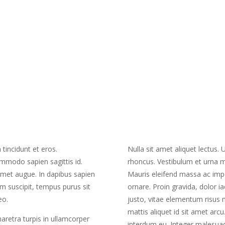
tincidunt et eros.
Nulla sit amet aliquet lectus.
mmodo sapien sagittis id.
rhoncus. Vestibulum et urna mol
t amet augue. In dapibus sapien
Mauris eleifend massa ac imper
em suscipit, tempus purus sit
ornare. Proin gravida, dolor i
eo.
justo, vitae elementum risus 
mattis aliquet id sit amet arc
haretra turpis in ullamcorper
interdum eu. Integer malesuad