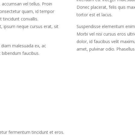
, accumsan vel tellus. Proin
Donec placerat, felis quis maxi
 consectetur quam, id tempor
tortor est et lacus.
 tincidunt convallis.
, ipsum neque cursus erat, sit
Suspendisse elementum enim j
Morbi vel nisi cursus eros ultr
dolor, id faucibus velit maxim
s diam malesuada ex, ac
amet, pulvinar odio. Phasellus 
nc bibendum faucibus.
etur fermentum tincidunt et eros.